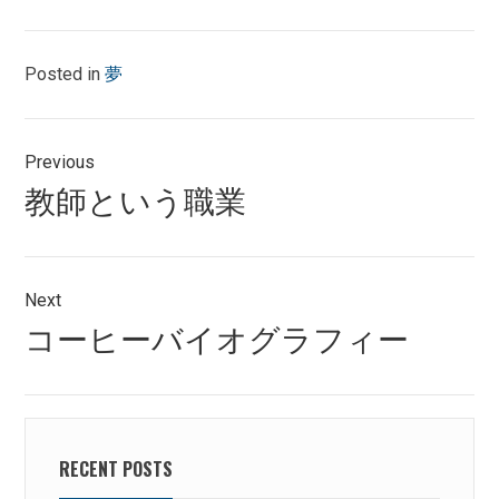
Posted in
夢
投
Previous
稿
Previous
教師という職業
ナ
post:
ビ
ゲ
Next
Next
コーヒーバイオグラフィー
ー
post:
シ
ョ
ン
RECENT POSTS