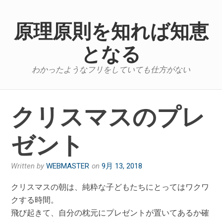
Skip
to
原理原則を知れば知恵
content
となる
わかったようなフリをしていても仕方がない
クリスマスのプレ
ゼント
Written by
WEBMASTER
on
9月 13, 2018
クリスマスの朝は、純粋な子どもたちにとってはワクワ
クする時間。
飛び起きて、自分の枕元にプレゼントが置いてあるか確