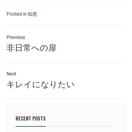
Posted in
知恵
投
Previous
稿
Previous
非日常への扉
ナ
post:
ビ
ゲ
Next
Next
キレイになりたい
ー
post:
シ
ョ
ン
RECENT POSTS