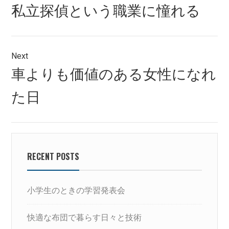
稿
Previous
私立探偵という職業に憧れる
ナ
post:
ビ
ゲ
Next
Next
車よりも価値のある女性になれ
ー
post:
シ
た日
ョ
ン
RECENT POSTS
小学生のときの学習発表会
快適な布団で暮らす日々と技術