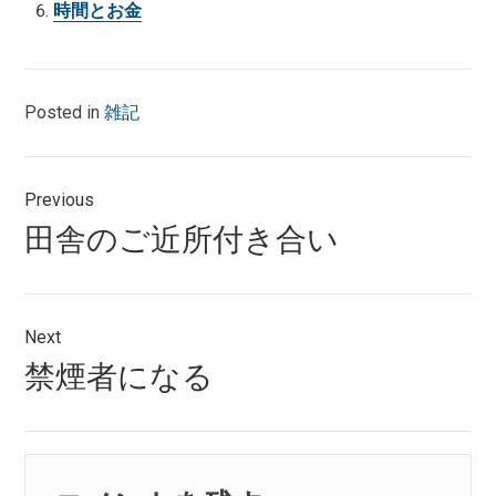
時間とお金
Posted in
雑記
投
Previous
稿
Previous
田舎のご近所付き合い
ナ
post:
ビ
ゲ
Next
Next
禁煙者になる
ー
post:
シ
ョ