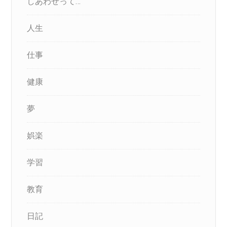
しあわせって…
人生
仕事
健康
夢
娯楽
学習
教育
日記